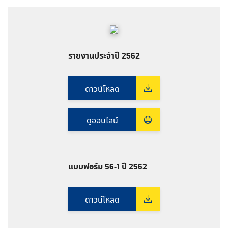
รายงานประจำปี 2562
ดาวน์โหลด
ดูออนไลน์
แบบฟอร์ม 56-1 ปี 2562
ดาวน์โหลด