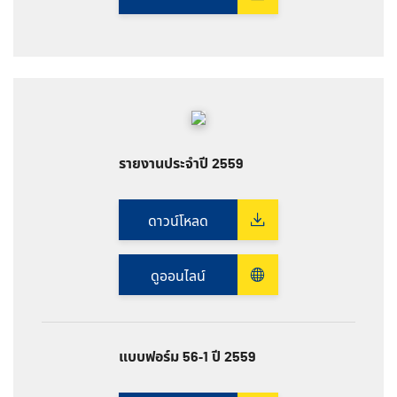
รายงานประจำปี 2559
ดาวน์โหลด
ดูออนไลน์
แบบฟอร์ม 56-1 ปี 2559