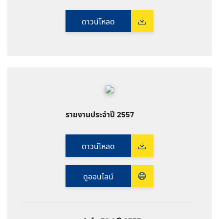
ดาวน์โหลด
รายงานประจำปี 2557
ดาวน์โหลด
ดูออนไลน์