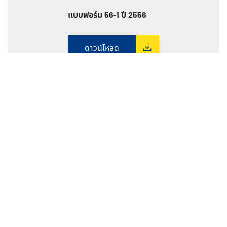
แบบฟอร์ม 56-1 ปี 2556
ดาวน์โหลด
รายงานประจำปี 2555
ดาวน์โหลด
ดูออนไลน์