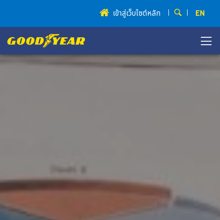
เข้าสู่เว็บไซต์หลัก
EN