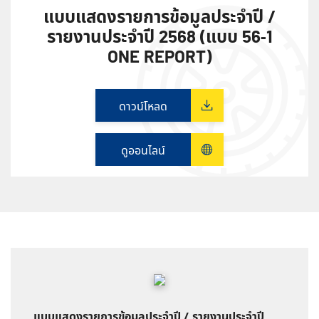
แบบแสดงรายการข้อมูลประจำปี /
รายงานประจำปี 2568 (แบบ 56-1
ONE REPORT)
ดาวน์โหลด
ดูออนไลน์
แบบแสดงรายการข้อมูลประจำปี / รายงานประจำปี