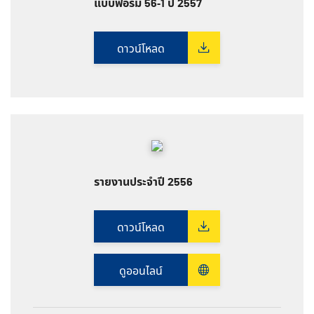
แบบฟอร์ม 56-1 ปี 2557
ดาวน์โหลด
รายงานประจำปี 2556
ดาวน์โหลด
ดูออนไลน์