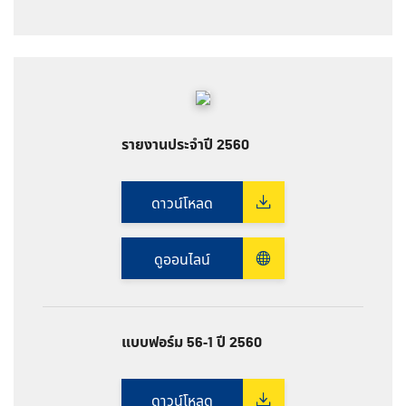
รายงานประจำปี 2560
ดาวน์โหลด
ดูออนไลน์
แบบฟอร์ม 56-1 ปี 2560
ดาวน์โหลด